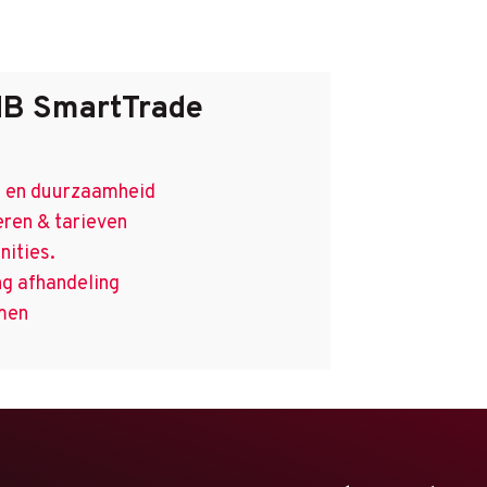
HB SmartTrade
it en duurzaamheid
eren & tarieven
nities.
ng afhandeling
omen