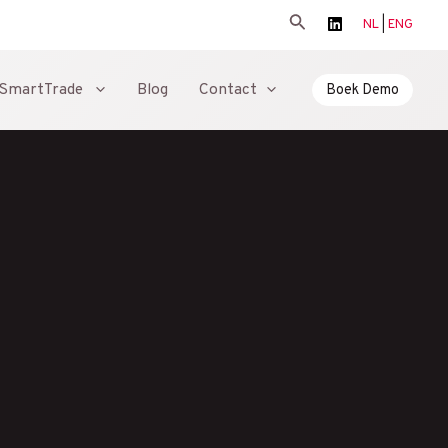
Zoeken
NL
|
ENG
SmartTrade
Blog
Contact
Boek Demo