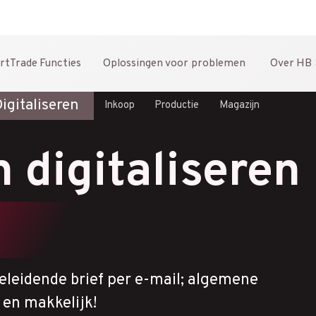
rtTrade
Functies
Oplossingen
voor problemen
Over
HB 
igitaliseren
Inkoop
Productie
Magazijn
digitaliseren
geleidende brief per e-mail; algemene
 en makkelijk!