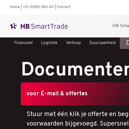
Ga
Home
|
+31 (0)182 580 411
|
Contact
naar
de
HB Sma
inhoud
D
Financieel
Logistiek
Verkoop
Duurzaamheid
Documenten 
voor E-mail & offertes
Stuur met één klik je offerte en be
voorwaarden bijgevoegd. Supersnel