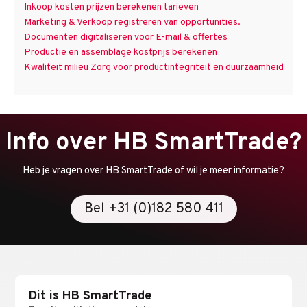
Inkoop kosten prijzen berekenen tarieven
Marketing & Verkoop registreren van opportunities.
Documenten digitaliseren voor E-mail & offertes
Productie en assemblage kostprijs berekenen
Kwaliteit milieu Zorg voor productintegriteit en duurzaamheid
Info over HB SmartTrade?
Heb je vragen over HB SmartTrade of wil je meer informatie?
Bel +31 (0)182 580 411
Dit is HB SmartTrade