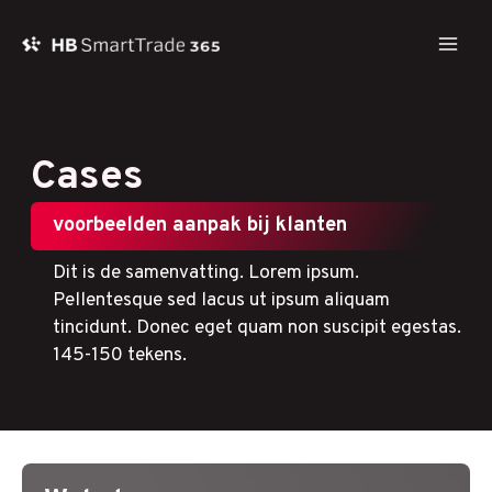
Ga
naar
Main
de
inhoud
Men
Cases
voorbeelden aanpak bij klanten
Dit is de samenvatting. Lorem ipsum.
Pellentesque sed lacus ut ipsum aliquam
tincidunt. Donec eget quam non suscipit egestas.
145-150 tekens.