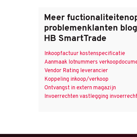
Meer
fuctionaliteiten
o
problemen
klanten
blog
HB SmartTrade
Inkoopfactuur kostenspecificatie
Aanmaak lotnummers verkoopdocum
Vendor Rating leverancier
Koppeling inkoop/verkoop
Ontvangst in extern magazijn
Invoerrechten vastlegging invoerrec