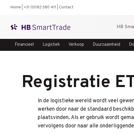
Ga
Home
|
+31 (0)182 580 411
|
Contact
naar
de
HB Sma
inhoud
Financieel
Logistiek
Verkoop
Duurzaamheid
Di
Registratie 
In de logistieke wereld wordt veel gew
werken door naar de standaard beschikb
plaatsvinden. Als er gebruik wordt gema
vervolgens door naar alle onderliggende