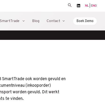
Zoeken
NL
|
ENG
SmartTrade
Blog
Contact
Boek Demo
HB SmartTrade ook worden gevuld en
ocumentniveau (inkooporder)
nsport worden gevuld. Dit werkt
ts te vinden.