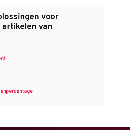
plossingen voor
 artikelen
van
ent
htenpercentage