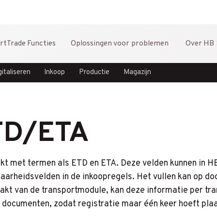
rtTrade
Functies
Oplossingen
voor problemen
Over
HB 
gitaliseren
Inkoop
Productie
Magazijn
ETD/ETA
erkt met termen als ETD en ETA. Deze velden kunnen in 
aarheidsvelden in de inkoopregels. Het vullen kan op d
akt van de transportmodule, kan deze informatie per tra
 documenten, zodat registratie maar één keer hoeft plaa