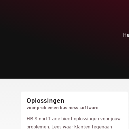
He
Oplossingen
voor problemen business software
HB SmartTrade biedt oplossingen voor jouw
problemen. Lees waar klanten tegenaan